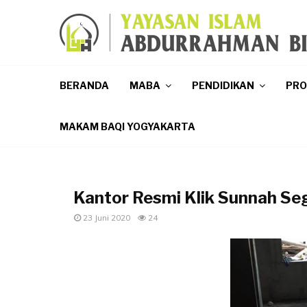
p
BERANDA
MABA
PENDIDIKAN
PR
MAKAM BAQI YOGYAKARTA
Kantor Resmi Klik Sunnah Se
23 Juni 2020
24