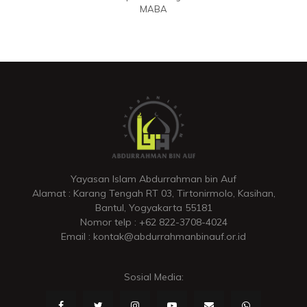
MABA
Yayasan Islam Abdurrahman bin Auf
Alamat : Karang Tengah RT 03, Tirtonirmolo, Kasihan,
Bantul, Yogyakarta 55181
Nomor telp : +62 822-3708-4024
Email : kontak@abdurrahmanbinauf.or.id
Sosial Media: