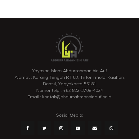
Yayasan Islam Abdurrahman bin Auf
Alamat : Karang Tengah RT 03, Tirtonirmolo, Kasihan,
Bantul, Yogyakarta 55181
Nomor telp : +62 822-3708-4024
Email : kontak@abdurrahmanbinauf.or.id
Sosial Media: