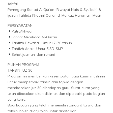
Athfal
Pemegang Sanad Al Qur’an (Riwayat Hafs & Syu’bah) &
Ijazah Tahfidz Khotmil Qur’an di Markaz Haramain Mesir
PERSYARATAN
Putra/Ikhwan
Lancar Membaca Al-Qur’an
Tahfizh Dewasa : Umur 17-70 tahun
Tahfizh Anak : Umur 5 SD-SMP
Sehat jasmani dan rohani
PILIHAN PROGRAM
TAHSIN JUZ 30
Program ini memberikan kesempatan bagi kaum muslimin
untuk memperbaiki tahsin dan tajwid dengan
membacakan juz 30 dihadapan guru. Surat-surat yang
telah dibacakan akan disimak dan diperbaiki pada bagian
yang keliru.
Bagi bacaan yang telah memenuhi standard tajwid dan
tahsin, boleh dilanjutkan untuk dihafalkan.