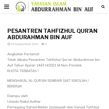
PRIMARY
MENU
p
PESANTREN TAHFIZHUL QUR’AN
ABDURAHMAN BIN AUF
18 September 2021
0
Angkatan Pertama!
Telah dibuka Pesantren Tahfizhul Qur’an Abdurahman bin
Auf Tahun Ajaran 1443 H/2021 M Non-Pondok.
KUOTA TERBATAS !
MENGHAFAL AL-QUR’AN SEMBARI GIAT SEKOLAH /
BEKERJA!
Diampu oleh:
Ustadz Nailul Authar
Pemegang Sanad Matan Jazariyyah dan Sanad Tuhfatul