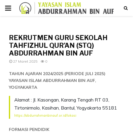
PRIMARY
MENU
p
REKRUTMEN GURU SEKOLAH
TAHFIZHUL QUR’AN (STQ)
ABDURRAHMAN BIN AUF
27 Maret 2025
0
TAHUN AJARAN 2024/2025 (PERIODE JULI 2025)
YAYASAN ISLAM ABDURRAHMAN BIN AUF,
YOGYAKARTA
Alamat : Jl. Kasongan, Karang Tengah RT 03,
Tirtonirmolo, Kasihan, Bantul, Yogyakarta 55181
https://abdurrahmanbinauf.or.id/lokasi
FORMASI PENDIDIK