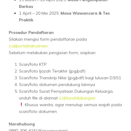
Berkas
1 April – 20 Mei 2025:
Masa Wawancara & Tes
Praktik
Prosedur Pendaftaran
Silakan mengisi form pendaftaran pada
s.id/portalrekrutmen
Sebelum melakukan pengisian form, siapkan:
Scan/foto KTP
Scan/foto Ijazah Terakhir (jpg/pdf)
Scan/foto Transkrip Nilai (jpg/pdf) bagi lulusan D3/S1
Scan/foto dokumen pendukung lainnya
Scan/foto Surat Pernyataan Dukungan Keluarga,
unduh file di alamat
s.id/suratdukungan
Khusus wanita, agar menutup semua wajah pada
scan/foto dokumen.
Narahubung
0897-306-6161(Kepegawaian)