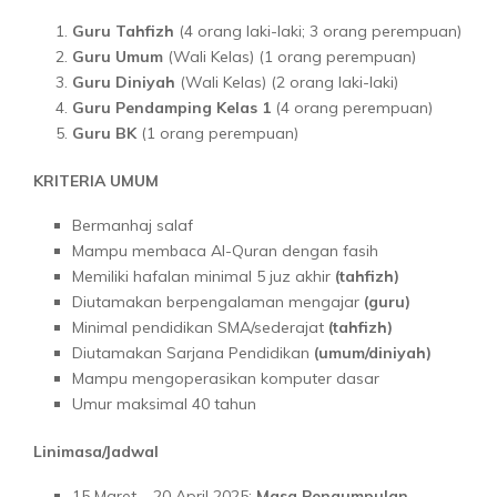
Guru Tahfizh
(4 orang laki-laki; 3 orang perempuan)
Guru Umum
(Wali Kelas) (1 orang perempuan)
Guru Diniyah
(Wali Kelas) (2 orang laki-laki)
Guru Pendamping Kelas 1
(4 orang perempuan)
Guru BK
(1 orang perempuan)
KRITERIA UMUM
Bermanhaj salaf
Mampu membaca Al-Quran dengan fasih
Memiliki hafalan minimal 5 juz akhir
(tahfizh)
Diutamakan berpengalaman mengajar
(guru)
Minimal pendidikan SMA/sederajat
(tahfizh)
Diutamakan Sarjana Pendidikan
(umum/diniyah)
Mampu mengoperasikan komputer dasar
Umur maksimal 40 tahun
Linimasa/Jadwal
15 Maret – 20 April 2025:
Masa Pengumpulan