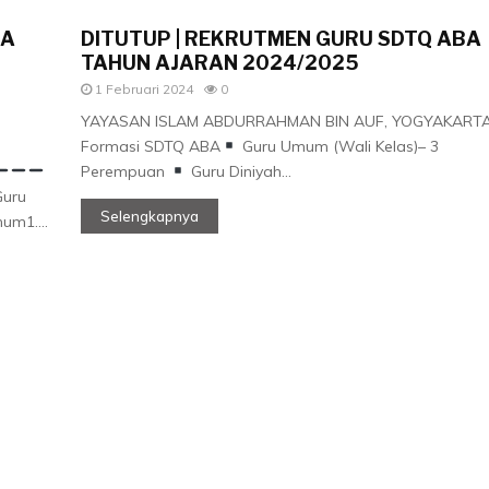
BA
DITUTUP | REKRUTMEN GURU SDTQ ABA
TAHUN AJARAN 2024/2025
1 Februari 2024
0
YAYASAN ISLAM ABDURRAHMAN BIN AUF, YOGYAKART
Formasi SDTQ ABA
Guru Umum (Wali Kelas)– 3
Perempuan
Guru Diniyah...
uru
Selengkapnya
um1....