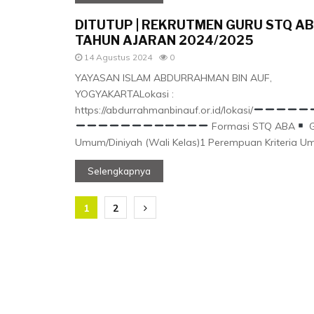
DITUTUP | REKRUTMEN GURU STQ A
TAHUN AJARAN 2024/2025
14 Agustus 2024
0
YAYASAN ISLAM ABDURRAHMAN BIN AUF,
YOGYAKARTALokasi :
https://abdurrahmanbinauf.or.id/lokasi/
Formasi STQ ABA
G
Umum/Diniyah (Wali Kelas)1 Perempuan Kriteria Um
Selengkapnya
Navigasi
1
2
pos