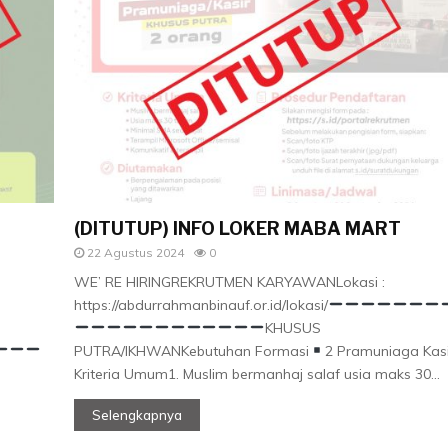
(DITUTUP) INFO LOKER MABA MART
22 Agustus 2024
0
WE’ RE HIRINGREKRUTMEN KARYAWANLokasi :
https://abdurrahmanbinauf.or.id/lokasi/
KHUSUS
PUTRA/IKHWANKebutuhan Formasi
2 Pramuniaga Kasi
Kriteria Umum1. Muslim bermanhaj salaf usia maks 30...
Selengkapnya