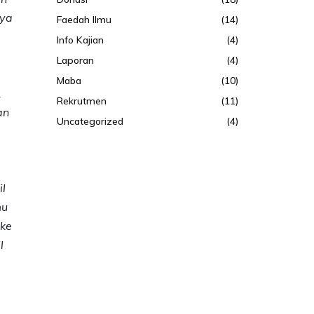
Faedah Ilmu
(14)
Info Kajian
(4)
Laporan
(4)
Maba
(10)
,
Rekrutmen
(11)
an
Uncategorized
(4)
l
mu
 ke
l