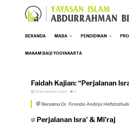
p
BERANDA
MABA
PENDIDIKAN
PR
MAKAM BAQI YOGYAKARTA
Faidah Kajian: “Perjalanan Isr
18 November 2024
0
Bersama
Dr. Firanda Andirja Hafidzahull
Perjalanan Isra’ & Mi’raj