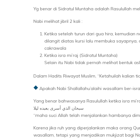
Yg benar di Sidratul Muntaha adalah Rasulullah meli
Nabi melihat jibril 2 kali :
Ketika setelah turun dari gua hira, kemudian 
dilangit diatas kursi lalu membuka sayapnya
cakrawala
Ketika isra mi’raj (Sidratul Muntaha)
Selain itu Nabi tidak pernah melihat bentuk asli
Dalam Hadits Riwayat Muslim, “Ketahuilah kalian ti
Apakah Nabi Shallallahu’alaihi wasallam ber-isr
Yang benar bahwasanya Rasulullah ketika isra mi’r
سبحان الذي أسرى بعبده ليلا
Karena jika ruh yang diperjalankan maka orang Qu
wasallam, tetapi yang menjadikan mukjizat bagi Nab