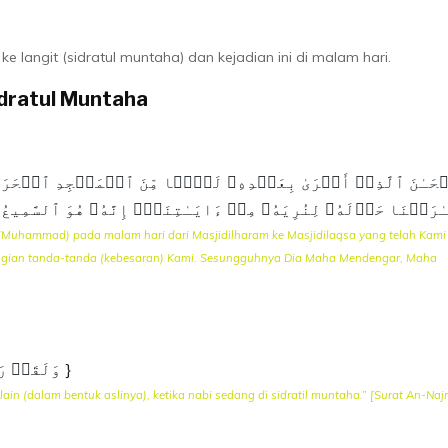
ke langit (sidratul muntaha) dan kejadian ini di malam hari.
Sidratul Muntaha
Muhammad) pada malam hari dari Masjidilharam ke Masjidilaqsa yang telah Kami
ebagian tanda-tanda (kebesaran) Kami. Sesungguhnya Dia Maha Mendengar, Maha
{ وَلَقَدۡ رَءَاهُ نَزۡلَةً أُخۡرَىٰ عِندَ سِدۡرَةِ ٱلۡمُنتَهَىٰ }
ain (dalam bentuk aslinya), ketika nabi sedang di sidratil muntaha.” [Surat An-Naj