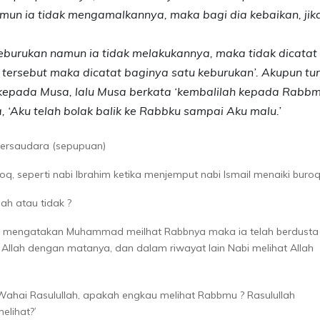
mun ia tidak mengamalkannya, maka bagi dia kebaikan, jik
eburukan namun ia tidak melakukannya, maka tidak dicatat
tersebut maka dicatat baginya satu keburukan’. Akupun tu
kepada Musa, lalu Musa berkata ‘kembalilah kepada Rabb
 ‘Aku telah bolak balik ke Rabbku sampai Aku malu.’
bersaudara (sepupuan)
q, seperti nabi Ibrahim ketika menjemput nabi Ismail menaiki buro
ah atau tidak ?
ng mengatakan Muhammad meilhat Rabbnya maka ia telah berdusta
t Allah dengan matanya, dan dalam riwayat lain Nabi melihat Allah
Wahai Rasulullah, apakah engkau melihat Rabbmu ? Rasulullah
elihat?’