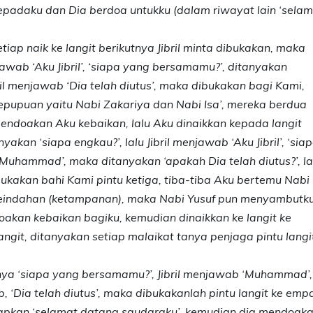
adaku dan Dia berdoa untukku (dalam riwayat lain ‘selam
tiap naik ke langit berikutnya Jibril minta dibukakan, maka
jawab ‘Aku Jibril’, ‘siapa yang bersamamu?’, ditanyakan
ril menjawab ‘Dia telah diutus’, maka dibukakan bagi Kami,
epupuan yaitu Nabi Zakariya dan Nabi Isa’, mereka berdua
doakan Aku kebaikan, lalu Aku dinaikkan kepada langit
akan ‘siapa engkau?’, lalu Jibril menjawab ‘Aku Jibril’, ‘sia
Muhammad’, maka ditanyakan ‘apakah Dia telah diutus?’, la
ibukakan bahi Kami pintu ketiga, tiba-tiba Aku bertemu Nabi
h keindahan (ketampanan), maka Nabi Yusuf pun menyambutk
akan kebaikan bagiku, kemudian dinaikkan ke langit ke
angit, ditanyakan setiap malaikat tanya penjaga pintu langi
adanya ‘siapa yang bersamamu?’, Jibril menjawab ‘Muhammad’,
, ‘Dia telah diutus’, maka dibukakanlah pintu langit ke empa
ucapkan ‘selamat datang saudaraku’, kemudian dia mendoak