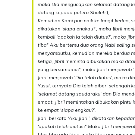
maka Dia mengucapkan selamat datang kep
datang kepada putera Shaleh’),
Kemudian Kami pun naik ke langit kedua, se
dikatakan ‘siapa engkau?’, maka Jibril men
kembali ‘apakah ia telah diutus?’, maka Jib
tiba² Aku bertemu dua orang Nabi saling s
menyambutku, kemudian mereka berdua men
ketiga, Jibril meminta dibukakan maka ditany
yang bersamamu?’, maka Jibril menjawab ‘
Jibril menjawab ‘Dia telah diutus’, maka d
Yusuf, ternyata Dia telah diberi setenga
‘selamat datang saudaraku’ dan Dia mendo
empat, Jibril memintakan dibukakan pintu l
ke empat ‘siapa engkau?’.
Jibril berkata ‘Aku Jibril’, dikatakan kep
‘apakah telah diutus?’ Maka Jibril menjawab
tiba-tiba ada Idris, maka Idris pun meng