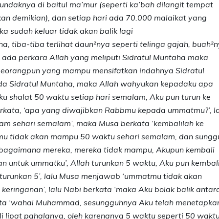
ndaknya di baitul ma’mur (seperti ka’bah dilangit tempat
n demikian), dan setiap hari ada 70.000 malaikat yang
ka sudah keluar tidak akan balik lagi
, tiba-tiba terlihat daun²nya seperti telinga gajah, buah²
ka ada perkara Allah yang meliputi Sidratul Muntaha maka
 seorangpun yang mampu mensifatkan indahnya Sidratul
ada Sidratul Muntaha, maka Allah wahyukan kepadaku apa
u shalat 50 waktu setiap hari semalam, Aku pun turun ke
erkata, ‘apa yang diwajibkan Rabbmu kepada ummatmu?’, la
m sehari semalam’, maka Musa berkata ‘kembalilah ke
u tidak akan mampu 50 waktu sehari semalam, dan sungg
hu bagaimana mereka, mereka tidak mampu, Akupun kembali
n untuk ummatku’, Allah turunkan 5 waktu, Aku pun kembal
urunkan 5’, lalu Musa menjawab ‘ummatmu tidak akan
ringanan’, lalu Nabi berkata ‘maka Aku bolak balik antar
ata ‘wahai Muhammad, sesungguhnya Aku telah menetapka
i lipat pahalanya, oleh karenanya 5 waktu seperti 50 waktu