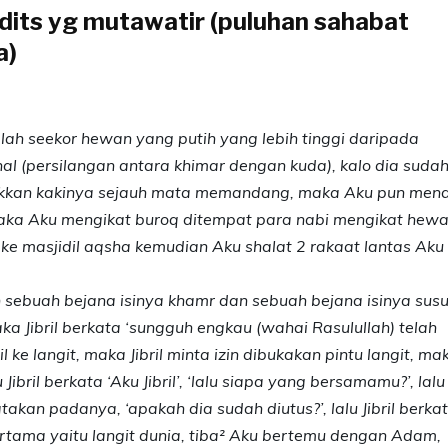
adits yg mutawatir (puluhan sahabat
a)
lah seekor hewan yang putih yang lebih tinggi daripada
hal (persilangan antara khimar dengan kuda), kalo dia suda
akkan kakinya sejauh mata memandang, maka Aku pun mena
maka Aku mengikat buroq ditempat para nabi mengikat hew
 ke masjidil aqsha kemudian Aku shalat 2 rakaat lantas Aku
sebuah bejana isinya khamr dan sebuah bejana isinya susu
ka Jibril berkata ‘sungguh engkau (wahai Rasulullah) telah
l ke langit, maka Jibril minta izin dibukakan pintu langit, ma
Jibril berkata ‘Aku Jibril’, ‘lalu siapa yang bersamamu?’, lalu
akan padanya, ‘apakah dia sudah diutus?’, lalu Jibril berka
pertama yaitu langit dunia, tiba² Aku bertemu dengan Adam,