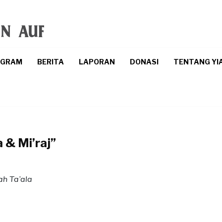
OGRAM
BERITA
LAPORAN
DONASI
TENTANG YI
a & Mi’raj”
ah Ta’ala