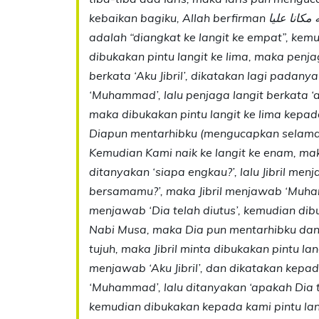
kebaikan bagiku, Allah berfirman ورفعنه مكانا عليا (dan Kami angkat dia di tempat yang tinggi) tafsirannya
adalah “diangkat ke langit ke empat”, kemud
dibukakan pintu langit ke lima, maka penjaga
berkata ‘Aku Jibril’, dikatakan lagi padan
‘Muhammad’, lalu penjaga langit berkata ‘ap
maka dibukakan pintu langit ke lima kepa
Diapun mentarhibku (mengucapkan selama
Kemudian Kami naik ke langit ke enam, mak
ditanyakan ‘siapa engkau?’, lalu Jibril men
bersamamu?’, maka Jibril menjawab ‘Muhamm
menjawab ‘Dia telah diutus’, kemudian dib
Nabi Musa, maka Dia pun mentarhibku dan 
tujuh, maka Jibril minta dibukakan pintu lan
menjawab ‘Aku Jibril’, dan dikatakan kep
‘Muhammad’, lalu ditanyakan ‘apakah Dia tel
kemudian dibukakan kepada kami pintu lang