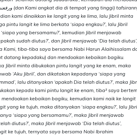
ian kami dinaikkan ke langit yang ke lima, lalu Jibril minta
 pintu langit ke lima berkata ‘siapa engkau?’, lalu Jibril
ya ‘siapa yang bersamamu?’, kemudian Jibril menjawab
akah sudah diutus?’, dan Jibril menjawab ‘Dia telah diutus’
da Kami, tiba-tiba saya bersama Nabi Harun Alaihissalam d
t datang kepadaku) dan mendoakan kebaikan bagiku
.
a Jibril minta dibukakan pintu langit yang ke enam, maka
jawab ‘Aku Jibril’, dan dikatakan kepadanya ‘siapa yang
ad’, lalu ditanyakan ‘apakah Dia telah diutus?’, maka Jibri
ukakan kepada kami pintu langit ke enam, tiba² saya berte
mendoakan kebaikan bagiku, kemudian kami naik ke langit
git yang ke tujuh, maka ditanyakan ‘siapa engkau?’, lalu Jibri
adanya ‘siapa yang bersamamu?’, maka Jibril menjawab
ah diutus?’, maka Jibril menjawab ‘Dia telah diutus’,
it ke tujuh, ternyata saya bersama Nabi Ibrahim