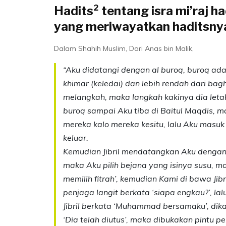
Hadits² tentang isra mi’raj h
yang meriwayatkan haditsny
Dalam Shahih Muslim, Dari Anas bin Malik,
“Aku didatangi dengan al buroq, buroq ada
khimar (keledai) dan lebih rendah dari bag
melangkah, maka langkah kakinya dia let
buroq sampai Aku tiba di Baitul Maqdis, 
mereka kalo mereka kesitu, lalu Aku masuk
keluar.
Kemudian Jibril mendatangkan Aku dengan 
maka Aku pilih bejana yang isinya susu, ma
memilih fitrah’, kemudian Kami di bawa Jibri
penjaga langit berkata ‘siapa engkau?’, lalu 
Jibril berkata ‘Muhammad bersamaku’, dikat
‘Dia telah diutus’, maka dibukakan pintu 