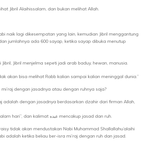
hat Jibril Alaihissalam, dan bukan melihat Allah.
nabi naik lagi dikesempatan yang lain, kemudian Jibril menggantung
, dan jumlahnya ada 600 sayap, ketika sayap dibuka menutup
 Jibril, Jibril menjelma sepeti jadi arab baduy, hewan, manusia.
dak akan bisa melihat Rabb kalian sampai kalian meninggal dunia.”
a mi’raj dengan jasadnya atau dengan ruhnya saja?
aj adalah dengan jasadnya berdasarkan dzahir dari firman Allah,
“maha suci Allah telah menjalankan hambanya dimalam hari”, dan kalimat عبده mencakup jasad dan ruh.
raisy tidak akan mendustakan Nabi Muhammad Shallallahu’alaihi
i adalah ketika beliau ber-isra mi’raj dengan ruh dan jasad.