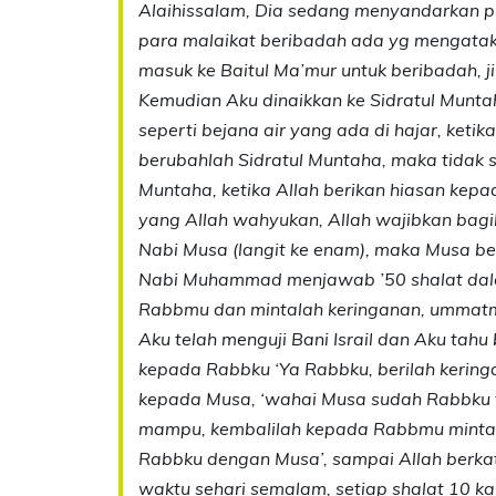
Alaihissalam, Dia sedang menyandarkan pu
para malaikat beribadah ada yg mengataka
masuk ke Baitul Ma’mur untuk beribadah, ji
Kemudian Aku dinaikkan ke Sidratul Muntaha
seperti bejana air yang ada di hajar, keti
berubahlah Sidratul Muntaha, maka tidak
Muntaha, ketika Allah berikan hiasan kep
yang Allah wahyukan, Allah wajibkan bagik
Nabi Musa (langit ke enam), maka Musa b
Nabi Muhammad menjawab ’50 shalat dala
Rabbmu dan mintalah keringanan, ummatm
Aku telah menguji Bani Israil dan Aku ta
kepada Rabbku ‘Ya Rabbku, berilah keringa
kepada Musa, ‘wahai Musa sudah Rabbku t
mampu, kembalilah kepada Rabbmu minta ke
Rabbku dengan Musa’, sampai Allah berk
waktu sehari semalam, setiap shalat 10 kal