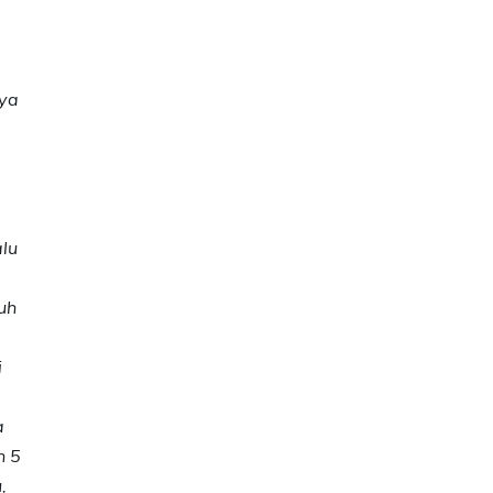
nya
lu
uh
i
a
n 5
,