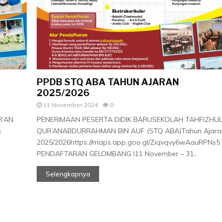
PPDB STQ ABA TAHUN AJARAN
2025/2026
11 November 2024
0
R’AN
PENERIMAAN PESERTA DIDIK BARUSEKOLAH TAHFIZHU
&
QUR’ANABDURRAHMAN BIN AUF (STQ ABA)Tahun Ajara
2025/2026https://maps.app.goo.gl/Ziqvqvy6wAauRPNs5
PENDAFTARAN GELOMBANG I11 November – 31...
Selengkapnya