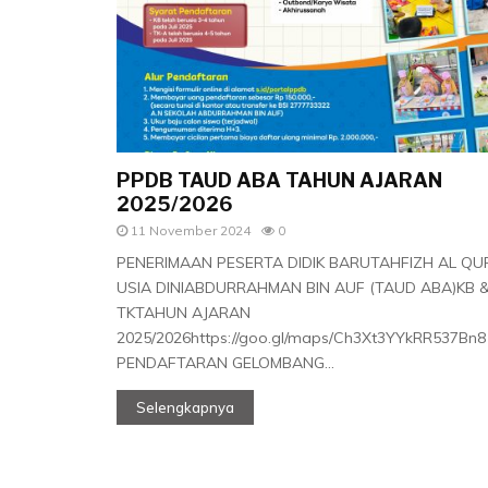
PPDB TAUD ABA TAHUN AJARAN
2025/2026
11 November 2024
0
PENERIMAAN PESERTA DIDIK BARUTAHFIZH AL QU
USIA DINIABDURRAHMAN BIN AUF (TAUD ABA)KB 
TKTAHUN AJARAN
2025/2026https://goo.gl/maps/Ch3Xt3YYkRR537Bn8
PENDAFTARAN GELOMBANG...
Selengkapnya