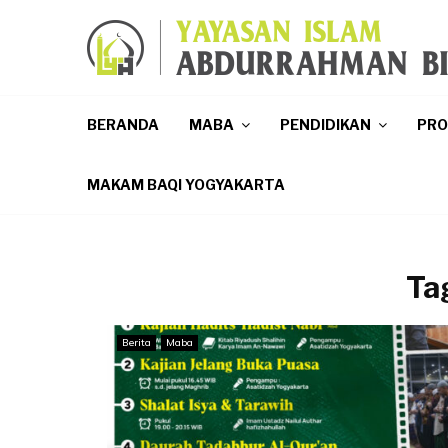
p
BERANDA
MABA
PENDIDIKAN
PR
MAKAM BAQI YOGYAKARTA
Ta
Berita
Maba