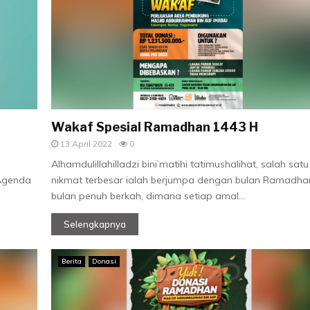
Wakaf Spesial Ramadhan 1443 H
13 April 2022
0
Alhamdulillahilladzi bini’matihi tatimushalihat, salah satu
AAgenda
nikmat terbesar ialah berjumpa dengan bulan Ramadha
bulan penuh berkah, dimana setiap amal...
Selengkapnya
Berita
Donasi