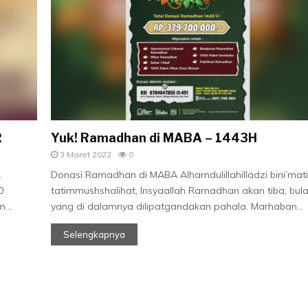
2
Yuk! Ramadhan di MABA – 1443H
3 Maret 2022
0
L
Donasi Ramadhan di MABA Alhamdulillahilladzi bini’mati
0
tatimmushshalihat, Insyaallah Ramadhan akan tiba, bul
...
yang di dalamnya dilipatgandakan pahala. Marhaban...
Selengkapnya