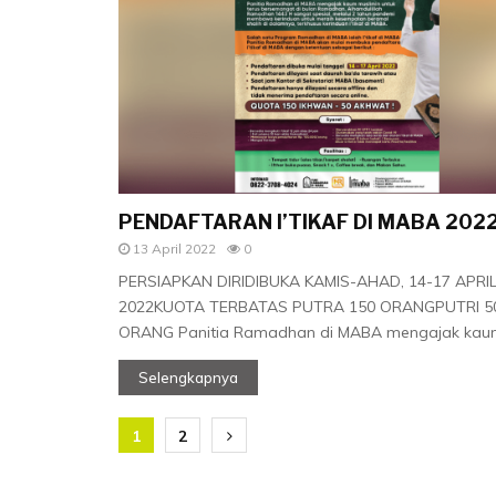
PENDAFTARAN I’TIKAF DI MABA 202
13 April 2022
0
PERSIAPKAN DIRIDIBUKA KAMIS-AHAD, 14-17 APRI
2022KUOTA TERBATAS PUTRA 150 ORANGPUTRI 5
ORANG Panitia Ramadhan di MABA mengajak kaum
Selengkapnya
Navigasi
1
2
pos