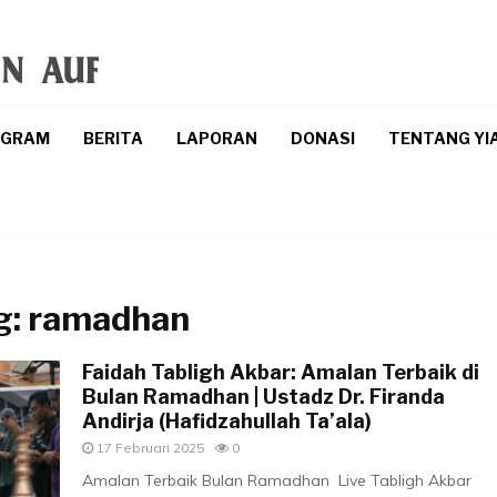
OGRAM
BERITA
LAPORAN
DONASI
TENTANG YI
g:
ramadhan
Faidah Tabligh Akbar: Amalan Terbaik di
Bulan Ramadhan | Ustadz Dr. Firanda
Andirja (Hafidzahullah Ta’ala)
17 Februari 2025
0
Amalan Terbaik Bulan Ramadhan Live Tabligh Akbar