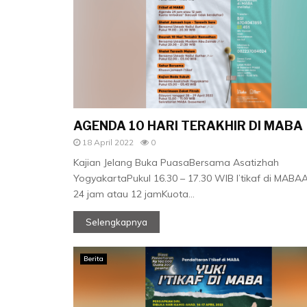
AGENDA 10 HARI TERAKHIR DI MABA
18 April 2022
0
Kajian Jelang Buka PuasaBersama Asatizhah
YogyakartaPukul 16.30 – 17.30 WIB I’tikaf di MAB
24 jam atau 12 jamKuota...
Selengkapnya
Berita